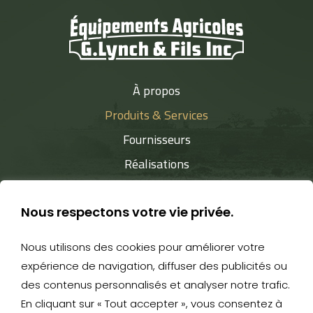
À propos
Produits & Services
Fournisseurs
Réalisations
Nous joindre
Nous respectons votre vie privée.
Nous utilisons des cookies pour améliorer votre
expérience de navigation, diffuser des publicités ou
819 849-2888
- 527, rue Child - Coaticook J1A 2B9 -
des contenus personnalisés et analyser notre trafic.
gerald.lynch@videotron.ca
En cliquant sur « Tout accepter », vous consentez à